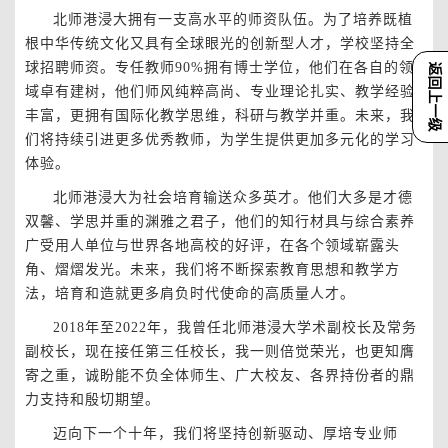
北师港浸大拥有一支高水平的师资队伍。为了培养既植
根中华传统文化又具有全球眼光的创新型人才，学校坚持全
球招聘师资。专任教师90%拥有博士学位，他们在各自的领
返回上一级
域卓有建树，他们师风纯粹高尚、专业理论扎实、教学经验
丰富，更拥有国际化教学思维，科研与教学并重。未来，我
们将持续引进更多优秀教师，为学生提供更加多元化的学习
体验。
北师港浸大为社会培育输送众多英才。他们大多是才德
双馨、学思并重的渊雅之君子，他们的知行材具与综合素养
广受用人单位与世界各地高校的好评，在各个领域崭露头
角、熠熠发光。未来，我们将不断探索教育思想和教学方
法，培育和造就更多肩负时代使命的高质量人才。
2018年至2022年，我曾任北师港浸大学术副校长及常务
副校长，现在接任第三任校长，我一则倍觉荣光，也更知膺
寄之重，诚盼能不负全体师生、广大校友、各界持份者的鼎
力支持和殷切期望。
迈向下一个十年，我们将坚持创新驱动、厚培专业师