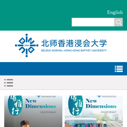
English