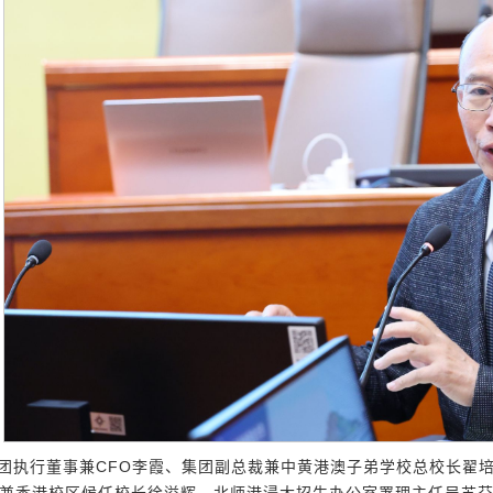
团执行董事兼CFO李霞、集团副总裁兼中黄港澳子弟学校总校长翟
兼香港校区候任校长徐溢辉，北师港浸大招生办公室署理主任吴苏