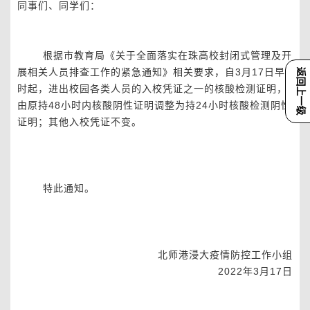
同事们、同学们：
根据市教育局《关于全面落实在珠高校封闭式管理及开
展相关人员排查工作的紧急通知》相关要求，自
3
月
17
日早
8
返回上一级
时起，进出校园各类人员的入校凭证之一的核酸检测证明，
由原持
48
小时内核酸阴性证明调整为持
24
小时核酸检测阴性
证明；其他入校凭证不变。
特此通知。
北师港浸大疫情防控工作小组
2022
年
3
月
17
日