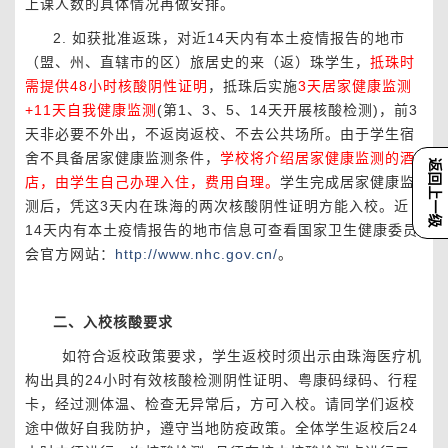
上课人数的具体情况再做安排。
2.
如获批准返珠，对近
14
天内有本土疫情报告的地市
（盟、州、直辖市的区）旅居史的来（返）珠学生，
抵珠时
需提供
48
小时核酸阴性证明
，抵珠后实施
3
天居家健康监测
+11
天自我健康监测
(
第
1
、
3
、
5
、
14
天开展核酸检测
)
，前
3
天非必要不外出，不返岗返校、不去公共场所。由于学生宿
舍不具备居家健康监测条件，
学校将介绍居家健康监测的酒
返回上一级
店，由学生自己办理入住，费用自理。
学生完成居家健康监
测后，凭这
3
天内在珠海的两次核酸阴性证明方能入校。近
14
天内有本土疫情报告的地市信息可查看国家卫生健康委员
会官方网站：
http://www.nhc.gov.cn/
。
二、入校核酸要求
如符合返校政策要求，学生返校时须出示由珠海医疗机
构出具的
24
小时有效核酸检测阴性证明、粤康码绿码、行程
卡，经过测体温、检查无异常后，方可入校。请同学们返校
途中做好自我防护，遵守当地防疫政策。全体学生返校后
24