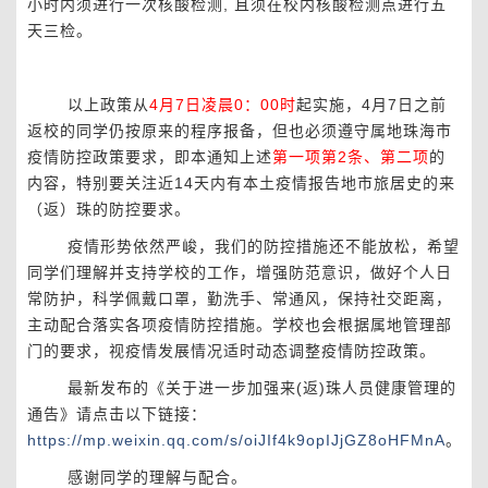
小时内须进行一次核酸检测
,
且须在校内核酸检测点进行五
天三检。
以上政策从
4
月
7
日凌晨
0
：
00
时
起实施，
4
月
7
日之前
返校的同学仍按原来的程序报备，
但也必须遵守属地珠海市
疫情防控政策要求，即本通知上述
第一项第
2
条、第二项
的
内容，特别要关注近
14
天内有本土疫情报告地市旅居史的来
（返）珠的防控要求。
疫情形势依然严峻，我们的防控措施还不能放松，希望
同学们理解并支持学校的工作，增强防范意识，做好个人日
常防护，科学佩戴口罩，勤洗手、常通风，保持社交距离，
主动配合落实各项疫情防控措施。学校也会根据属地管理部
门的要求，视疫情发展情况适时动态调整疫情防控政策。
最新发布的《关于进一步加强来
(
返
)
珠人员健康管理的
通告》请点击以下链接：
https://mp.weixin.qq.com/s/oiJIf4k9opIJjGZ8oHFMnA
。
感谢同学的理解与配合。