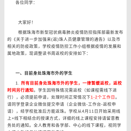
各位同学：
大家好！
根据珠海市新型冠状病毒肺炎疫情防控指挥部最新发布
的《关于进一步加强来
(
返
)
珠人员健康管理的通告》以及市
相关的防疫政策，学校疫情防控工作小组根据疫情的发展和
属地政策，现调整读书周返校的安排如下：
一、目前身处珠海市外的学生
1.
所有目前身处珠海市外的学生，一律暂缓返校，返校
时间另行通知
。学生因特殊情况需返校（如课程需线下进
行），必须提前申请，处理时间正常情况下
1-2
个工作日
。
请同学登录企业微信提交申请（企业微信
-
工作台
-
返校申
请），经学校批准后方能返珠。学校从
4
月
11
日开始采用线
上
+
线下相结合的授课方式，详细的线上课程安排请留意教
务处的通知。全人教育和各学部、中心的线下课程，视同学