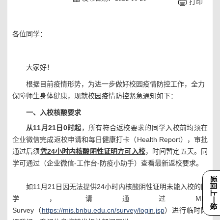
打印
各位同学：
大家好！
根据目前疫情形势，为进一步做好校园疫情防控工作，全力
保障师生身体健康，现就校园疫情防控紧急通知如下：
一、入校核酸要求
从
11月21日0时起
，所有符合返校要求的同学入校前均须在
企业微信完成返校申请和每日健康打卡（
Health Report），审批
通过后须
凭
24小时内核酸阴性证明方可入校
，时间暂定五天。同
学可通过（企业微信
-工作台-防疫小助手）查看最新返校要求。
返回上一级
如
11月21日因无法提供24小时内核酸阴性证明未能入校的同
学，请通过
MIS
Survey
（
https://mis.bnbu.edu.cn/survey/login.jsp
）进行临时网