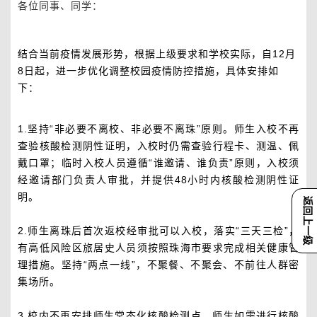
各位同事、同学：
结合当前疫情发展形势，根据上级要求和学校实际，自12月
8日起，进一步优化调整校园疫情防控措施，具体安排如
下：
1.坚持“非必要不离校、非必要不离珠”原则。师生入校不再
查验核酸检测阴性证明，入校时仍需查验行程卡、测温、佩
戴口罩；临时入校人员遵循“谁邀请、谁负责”原则，入校须
经邀请部门负责人审批，并提供48小时内核酸检测阴性证
明。
返回上一级
2.师生离珠后首次返校经审批可以入校，落实“三天三检”，
有高低风险区旅居史人员须按照珠海市要求完成相关健康管
理措施。坚持“两点一线”，不聚餐、不聚会、不前往人群密
集场所。
3.校内不再安排师生常态化核酸检测点。师生如需进行核酸