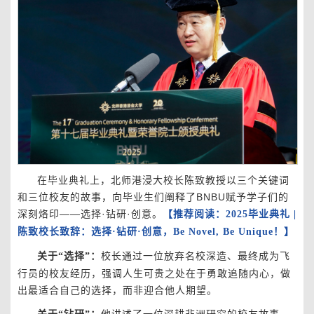
在毕业典礼上，北师港浸大校长陈致教授以三个关键词
和三位校友的故事，向毕业生们阐释了BNBU赋予学子们的
深刻烙印——选择·钻研·创意。
【推荐阅读：2025毕业典礼 |
陈致校长致辞：选择·钻研·创意，Be Novel, Be Unique！】
校长通过一位放弃名校深造、最终成为飞
关于“选择”：
行员的校友经历，强调人生可贵之处在于勇敢追随内心，做
出最适合自己的选择，而非迎合他人期望。