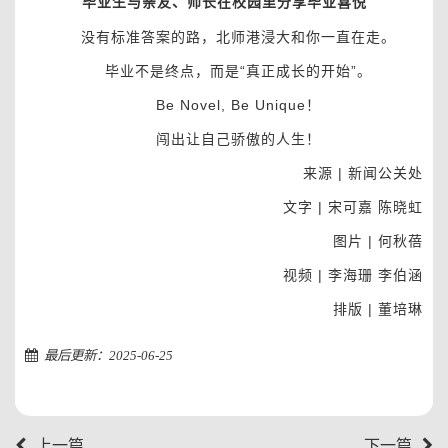
毕业生与亲友、师长在校园里分享毕业喜悦
没有标准答案的路，北师港浸大和你一直在走。
毕业不是终点，而是“真正成长的开始”。
Be Novel, Be Unique！
闯出让自己骄傲的人生！
来源 | 新闻公关处
文字 | 宋可嘉 陈晓虹
图片 | 何秋蓓
视频 | 李海珊 李伯涵
排版 | 董培琳
最后更新：2025-06-25
上一篇
下一篇