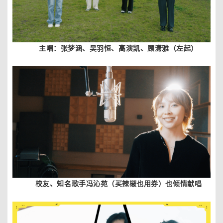
主唱：张梦涵、吴羽恒、高演凯、顾潇雅（左起）
校友、知名歌手冯沁苑（买辣椒也用券）也倾情献唱