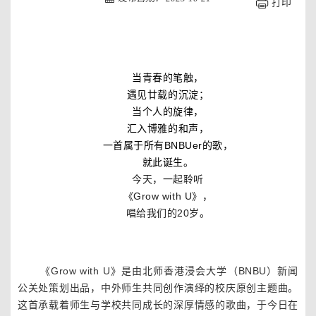
打印
当青春的笔触，
遇见廿载的沉淀；
当个人的旋律，
汇入博雅的和声，
一首属于所有BNBUer的歌，
就此诞生。
今天，一起聆听
《Grow with U》，
唱给我们的20岁
。
北师香港浸会大学
《Grow with U》是由北师香港浸会大学（BNBU）新闻
公关处策划出品，中外师生共同创作演绎的校庆原创主题曲。
这首承载着师生与学校共同成长的深厚情感的歌曲，于今日在