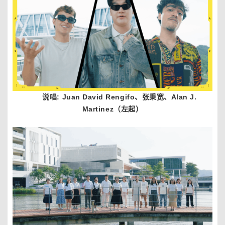
说唱: Juan David Rengifo、张秉宽、Alan J.
Martinez（左起）