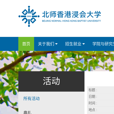
首页
关于我们
招生就业
学院与研究
活动
标题 :
日期 :
所有活动
时间 :
地点 :
典礼