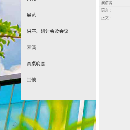
演讲者 :
语言 :
展览
正文 :
讲座、研讨会及会议
表演
高桌晚宴
其他