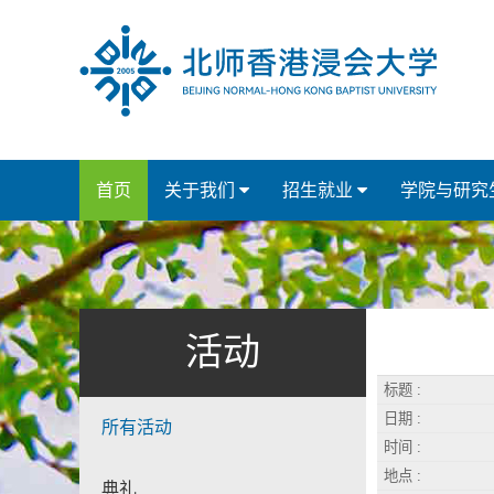
首页
关于我们
招生就业
学院与研究
活动
标题 :
日期 :
所有活动
时间 :
地点 :
典礼