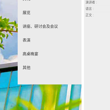
演讲者 :
语言 :
展览
正文 :
讲座、研讨会及会议
表演
高桌晚宴
其他