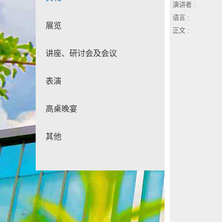
演讲者 :
语言 :
展览
正文 :
讲座、研讨会及会议
表演
高桌晚宴
其他