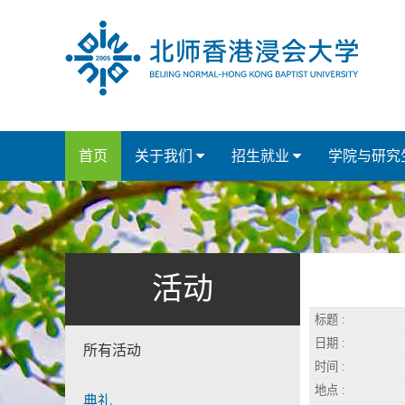
首页
关于我们
招生就业
学院与研究
活动
标题 :
日期 :
所有活动
时间 :
地点 :
典礼