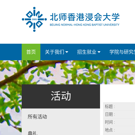
首页
关于我们
招生就业
学院与研究
活动
标题 :
日期 :
所有活动
时间 :
地点 :
典礼