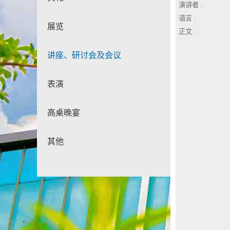
演讲者 :
语言 :
展览
正文 :
讲座、研讨会及会议
表演
高桌晚宴
其他