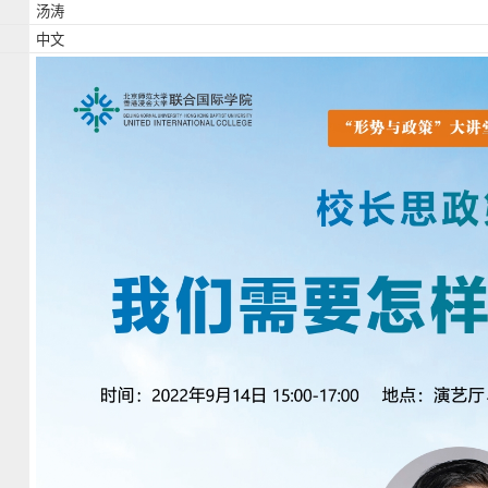
汤涛
中文