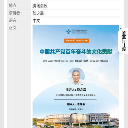
地点 :
腾讯会议
演讲者 :
耿之矗
语言 :
中文
正文 :
返回上一级