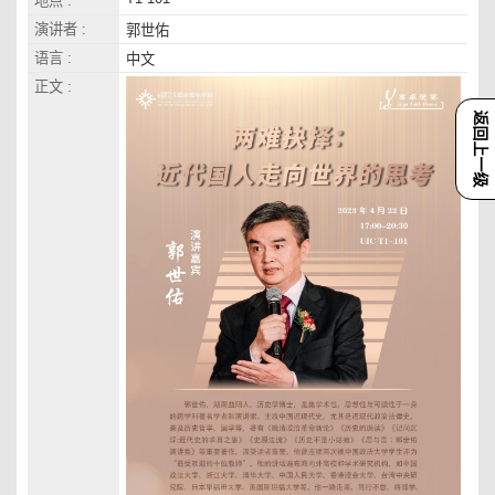
地点 :
演讲者 :
郭世佑
语言 :
中文
正文 :
返回上一级